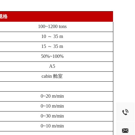
要规格
100~1200 tons
10 ～ 35 m
15 ～ 35 m
50%~100%
A5
cabin 舱室
0~20 m/min
0~10 m/min
0~30 m/min
0~10 m/min